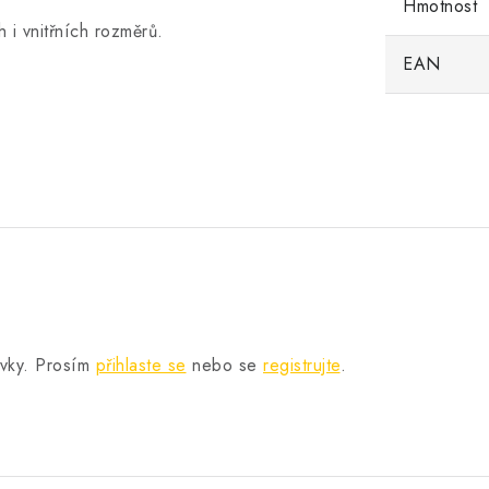
Hmotnost
 i vnitřních rozměrů.
EAN
.
ěvky. Prosím
přihlaste se
nebo se
registrujte
.