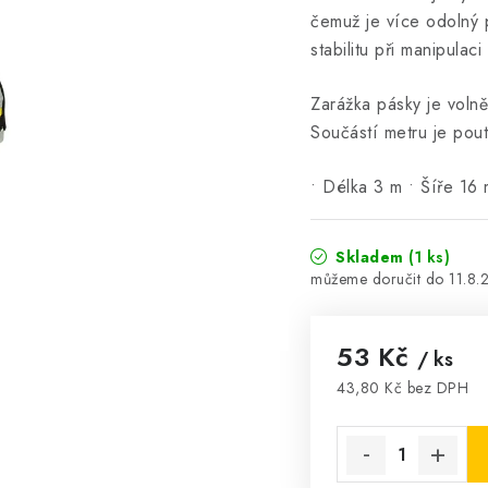
čemuž je více odolný p
stabilitu při manipulaci
Zarážka pásky je volně
Součástí metru je pout
• Délka 3 m • Šíře 16
Skladem
(1 ks)
11.8.
53 Kč
/ ks
43,80 Kč bez DPH
Měrná cena: