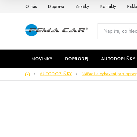
Přejít
O nás
Doprava
Značky
Kontakty
Rekl
na
obsah
NOVINKY
DOPRODEJ
AUTODOPLŇKY
Domů
AUTODOPLŇKY
Nářadí a vybavení pro oprav