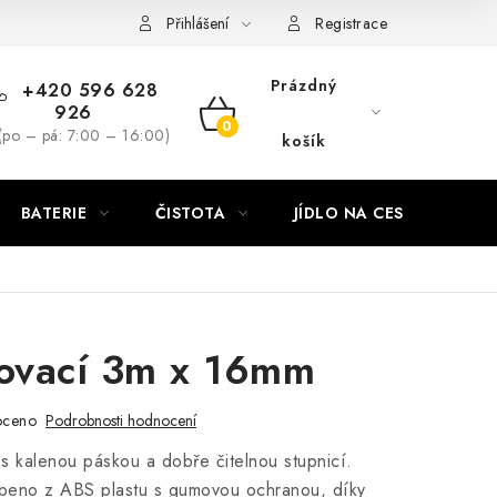
Přihlášení
Registrace
Prázdný
+420 596 628
926
NÁKUPNÍ
(po – pá: 7:00 – 16:00)
košík
KOŠÍK
BATERIE
ČISTOTA
JÍDLO NA CESTU
DO
novací 3m x 16mm
oceno
Podrobnosti hodnocení
r s kalenou páskou a dobře čitelnou stupnicí.
obeno z ABS plastu s gumovou ochranou, díky