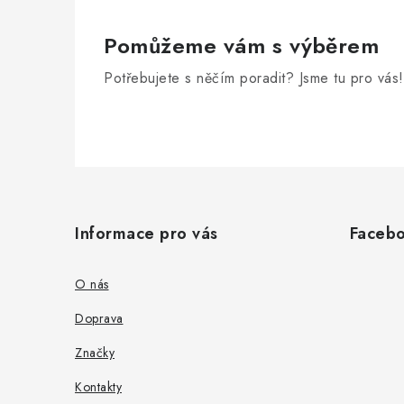
Pomůžeme vám s výběrem
Potřebujete s něčím poradit? Jsme tu pro vás!
Z
á
Informace pro vás
Faceb
p
a
O nás
t
Doprava
í
Značky
Kontakty