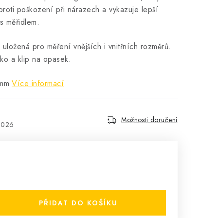
roti poškození při nárazech a vykazuje lepší
 s měřidlem.
 uložená pro měření vnějších i vnitřních rozměrů.
ko a klip na opasek.
 mm
Více informací
Možnosti doručení
2026
PŘIDAT DO KOŠÍKU