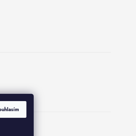
ouhlasím
kies