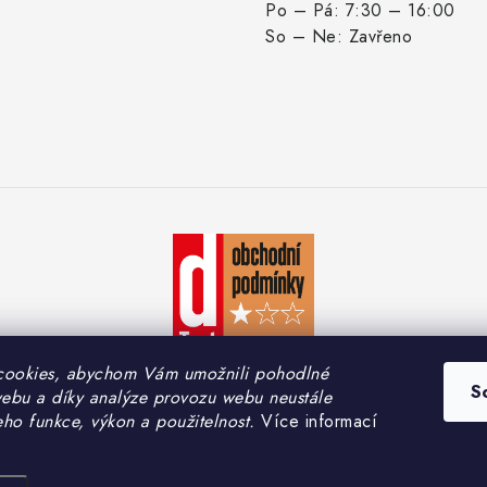
Po – Pá: 7:30 – 16:00
So – Ne: Zavřeno
cookies, abychom Vám umožnili pohodlné
S
webu a díky analýze provozu webu neustále
eho funkce, výkon a použitelnost.
Více informací
yright 2026
PEMA CAR s.r.o.
. Všechna práva vyhrazena.
Upravit nastavení coo
Vytvořil Shoptet