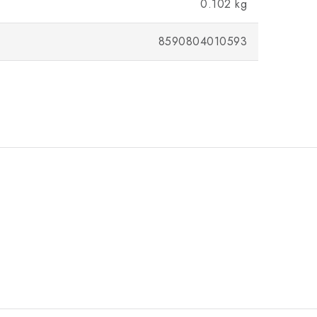
0.102 kg
8590804010593