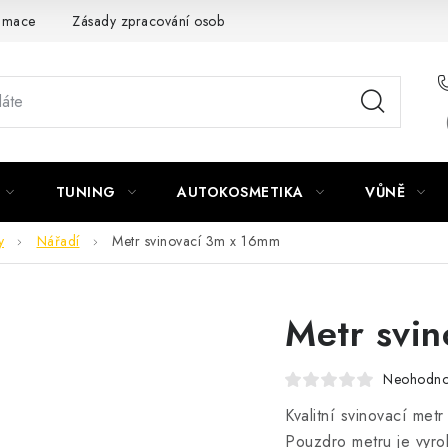
amace
Zásady zpracování osobních údajů
TUNING
AUTOKOSMETIKA
VŮNĚ
y
Nářadí
Metr svinovací 3m x 16mm
Metr svi
Neohodn
Kvalitní svinovací met
Pouzdro metru je vyr