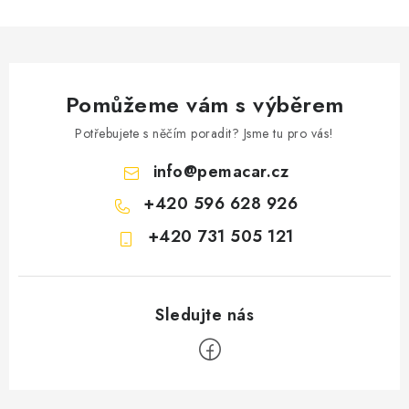
Pomůžeme vám s výběrem
Potřebujete s něčím poradit? Jsme tu pro vás!
info
@
pemacar.cz
+420 596 628 926
+420 731 505 121
Z