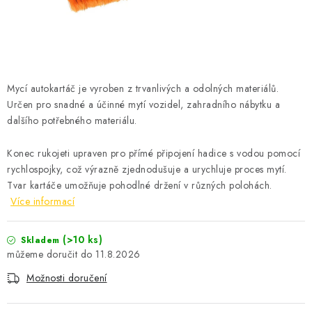
ČISTOTA
JÍDLO NA CESTU
DOMÁCNOST
Mycí autokartáč je vyroben z trvanlivých a odolných materiálů.
Určen pro snadné a účinné mytí vozidel, zahradního nábytku a
O nás
Doprava
Značky
Kontakty
Reklamace
dalšího potřebného materiálu.
Zásady zpracování osobních údajů
Konec rukojeti upraven pro přímé připojení hadice s vodou pomocí
rychlospojky, což výrazně zjednodušuje a urychluje proces mytí.
Tvar kartáče umožňuje pohodlné držení v různých polohách.
Více informací
(>10 ks)
Skladem
11.8.2026
Možnosti doručení