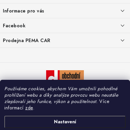
á
Informace pro vás
p
a
O nás
Facebook
t
Doprava
í
Prodejna PEMA CAR
Značky
Adresa:
Kontakty
Suchardova 1687/1
702 00 Moravská Ostrava
Reklamace
Česko
Zásady zpracování osobních údajů
Otevírací hodiny:
Po – Pá: 7:30 – 16:00
Používáme cookies, abychom Vám umožnili pohodlné
So – Ne: Zavřeno
prohlížení webu a díky analýze provozu webu neustále
zlepšovali jeho funkce, výkon a použitelnost.
Více
informací
zde
.
Copyright 2026
PEMA CAR s.r.o.
. Všechna práva vyhrazena.
Upravit nastavení
Nastavení
cookies