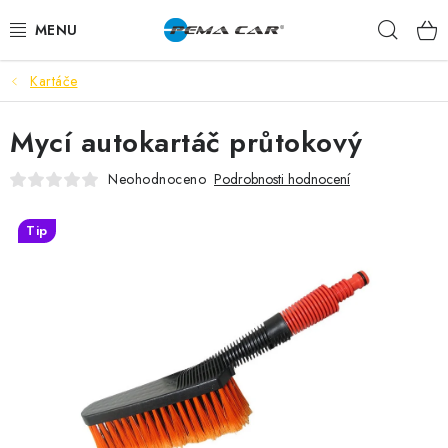
Přejít
Hleda
na
obsah
Kartáče
NOVINKY
Mycí autokartáč průtokový
DOPRODEJ
Neohodnoceno
Podrobnosti hodnocení
AUTODOPLŇKY
Tip
TUNING
AUTOKOSMETIKA
VŮNĚ
BATERIE