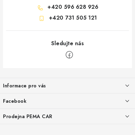
+420 596 628 926
+420 731 505 121
Z
á
Informace pro vás
p
a
O nás
Facebook
t
Doprava
í
Prodejna PEMA CAR
Značky
Adresa:
Kontakty
Suchardova 1687/1