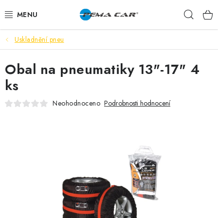
Přejít
Hleda
na
obsah
Uskladnění pneu
NOVINKY
Obal na pneumatiky 13"-17" 4
DOPRODEJ
ks
AUTODOPLŇKY
Neohodnoceno
Podrobnosti hodnocení
TUNING
AUTOKOSMETIKA
VŮNĚ
BATERIE