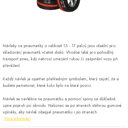
ČISTOTA
JÍDLO NA CESTU
DOMÁCNOST
Návleky na pneumatiky o velikosti 13 - 17 palců jsou ideální pro
O nás
Doprava
Značky
Kontakty
Reklamace
skladování pneumatik včetně disků. Vhodné také pro pohodlný
Zásady zpracování osobních údajů
transport pneu, kdy nehrozí umazání rukou či zašpinění vozu při
převážení.
Každý návlek je opatřen přehledným symbolem, který zajistí, že si
budete pamatovat, které kolo bylo na které pozici.
Návlek se navlékne na pneumatiku a pomocí spony se důkladně
upne popruh po obvodu. Nakonec se po stranách stáhnou gumové
upínáky, aby návlek obepjal pneumatiku i po stranách.
Více informací