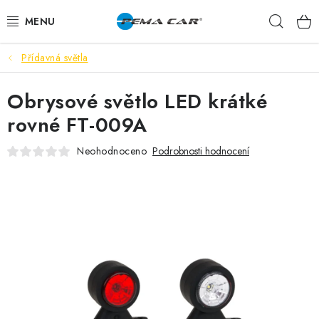
Přejít
Hleda
na
obsah
Přídavná světla
NOVINKY
Obrysové světlo LED krátké
DOPRODEJ
rovné FT-009A
AUTODOPLŇKY
Neohodnoceno
Podrobnosti hodnocení
TUNING
AUTOKOSMETIKA
VŮNĚ
BATERIE