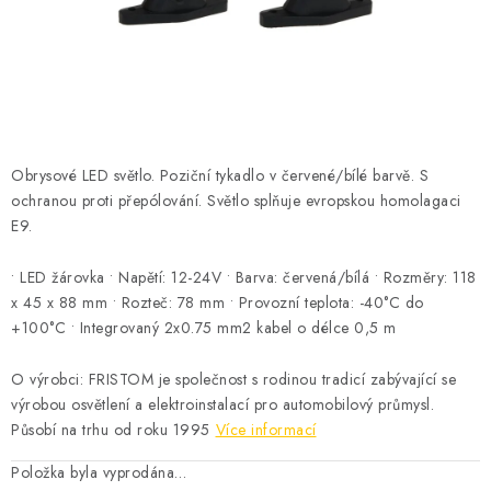
ČISTOTA
JÍDLO NA CESTU
DOMÁCNOST
Obrysové LED světlo. Poziční tykadlo v červené/bílé barvě. S
O nás
Doprava
Značky
Kontakty
Reklamace
ochranou proti přepólování. Světlo splňuje evropskou homolagaci
Zásady zpracování osobních údajů
E9.
• LED žárovka • Napětí: 12-24V • Barva: červená/bílá • Rozměry: 118
x 45 x 88 mm • Rozteč: 78 mm • Provozní teplota: -40°C do
+100°C • Integrovaný 2x0.75 mm2 kabel o délce 0,5 m
O výrobci: FRISTOM je společnost s rodinou tradicí zabývající se
výrobou osvětlení a elektroinstalací pro automobilový průmysl.
Působí na trhu od roku 1995
Více informací
Položka byla vyprodána…