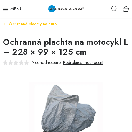
Přejít
Hleda
na
obsah
Ochranné plachty na auto
NOVINKY
Ochranná plachta na motocykl L
DOPRODEJ
– 228 × 99 × 125 cm
AUTODOPLŇKY
Neohodnoceno
Podrobnosti hodnocení
TUNING
AUTOKOSMETIKA
VŮNĚ
BATERIE