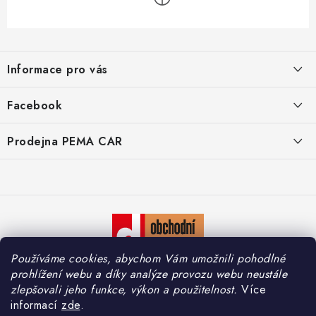
Z
á
Informace pro vás
p
a
O nás
Facebook
t
Doprava
í
Prodejna PEMA CAR
Značky
Adresa:
Kontakty
Suchardova 1687/1
702 00 Moravská Ostrava
Reklamace
Česko
Zásady zpracování osobních údajů
Otevírací hodiny:
Používáme cookies, abychom Vám umožnili pohodlné
Po – Pá: 7:30 – 16:00
So – Ne: Zavřeno
prohlížení webu a díky analýze provozu webu neustále
zlepšovali jeho funkce, výkon a použitelnost.
Více
informací
zde
.