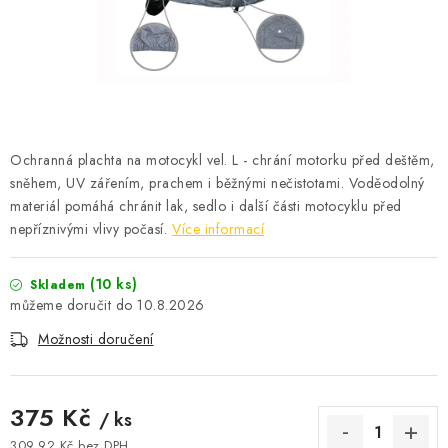
ČISTOTA
JÍDLO NA CESTU
DOMÁCNOST
Ochranná plachta na motocykl vel. L - chrání motorku před deštěm,
O nás
Doprava
Značky
Kontakty
Reklamace
sněhem, UV zářením, prachem i běžnými nečistotami. Voděodolný
Zásady zpracování osobních údajů
materiál pomáhá chránit lak, sedlo i další části motocyklu před
nepříznivými vlivy počasí.
Více informací
(10 ks)
Skladem
10.8.2026
Možnosti doručení
375 Kč
/ ks
309,92 Kč bez DPH