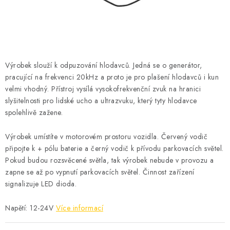
ČISTOTA
JÍDLO NA CESTU
DOMÁCNOST
Výrobek slouží k odpuzování hlodavců. Jedná se o generátor,
pracující na frekvenci 20kHz a proto je pro plašení hlodavců i kun
O nás
Doprava
Značky
Kontakty
Reklamace
velmi vhodný. Přístroj vysílá vysokofrekvenční zvuk na hranici
Zásady zpracování osobních údajů
slyšitelnosti pro lidské ucho a ultrazvuku, který tyty hlodavce
spolehlivě zažene.
Výrobek umístíte v motorovém prostoru vozidla. Červený vodič
připojte k + pólu baterie a černý vodič k přívodu parkovacích světel.
Pokud budou rozsvěcené světla, tak výrobek nebude v provozu a
zapne se až po vypnutí parkovacích světel. Činnost zařízení
signalizuje LED dioda.
Napětí: 12-24V
Více informací