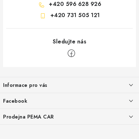
+420 596 628 926
+420 731 505 121
Z
á
Informace pro vás
p
a
O nás
Facebook
t
Doprava
í
Prodejna PEMA CAR
Značky
Adresa:
Kontakty
Suchardova 1687/1