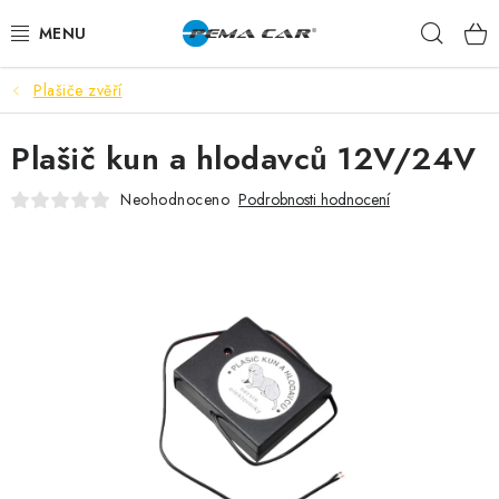
Přejít
Hleda
na
obsah
Plašiče zvěří
NOVINKY
Plašič kun a hlodavců 12V/24V
DOPRODEJ
Neohodnoceno
Podrobnosti hodnocení
AUTODOPLŇKY
TUNING
AUTOKOSMETIKA
VŮNĚ
BATERIE