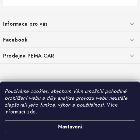
Z
á
Informace pro vás
p
a
O nás
Facebook
t
Doprava
í
Prodejna PEMA CAR
Značky
Adresa:
Kontakty
Suchardova 1687/1
702 00 Moravská Ostrava
Reklamace
Česko
Používáme cookies, abychom Vám umožnili pohodlné
Zásady zpracování osobních údajů
prohlížení webu a díky analýze provozu webu neustále
Otevírací hodiny:
zlepšovali jeho funkce, výkon a použitelnost.
Více
Po – Pá: 7:30 – 16:00
informací
zde
.
So – Ne: Zavřeno
Nastavení