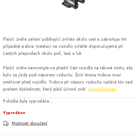
ČISTOTA
JÍDLO NA CESTU
DOMÁCNOST
Plašič zvěře zahání pobíhající zvířata okolo cest a zabraňuje tím
případné srážce. Instalaci na vozidlo zvláště doporučujeme při
O nás
Doprava
Značky
Kontakty
Reklamace
častých přejezdech okolo polí, lesů a luk.
Zásady zpracování osobních údajů
Plašič zvěře namontujte na přední část vozidla na takové místo, aby
bylo za jízdy pod náporem vzduchu. Širší strana trubice musí
směřovat před vozidlo. Trubice při náporu vzduchu vydává tón nad
prahem slyšitelnosti, který plaší účinně zvěř.
Více informací
Položka byla vyprodána…
Vyprodáno
Možnosti doručení