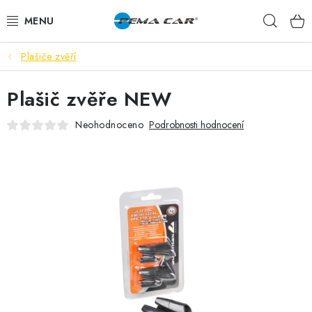
Přejít
Hleda
na
obsah
Plašiče zvěří
NOVINKY
Plašič zvěře NEW
DOPRODEJ
Neohodnoceno
Podrobnosti hodnocení
AUTODOPLŇKY
TUNING
AUTOKOSMETIKA
VŮNĚ
BATERIE