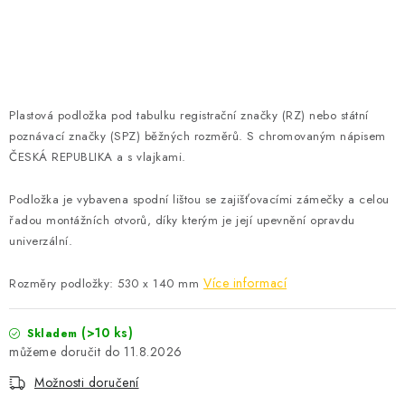
ČISTOTA
JÍDLO NA CESTU
DOMÁCNOST
Plastová podložka pod tabulku registrační značky (RZ) nebo státní
poznávací značky (SPZ) běžných rozměrů. S chromovaným nápisem
O nás
Doprava
Značky
Kontakty
Reklamace
ČESKÁ REPUBLIKA a s vlajkami.
Zásady zpracování osobních údajů
Podložka je vybavena spodní lištou se zajišťovacími zámečky a celou
řadou montážních otvorů, díky kterým je její upevnění opravdu
univerzální.
Více informací
Rozměry podložky: 530 x 140 mm
(>10 ks)
Skladem
11.8.2026
Možnosti doručení