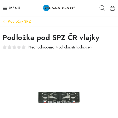
Přejít
Hleda
na
obsah
Podložky SPZ
NOVINKY
Podložka pod SPZ ČR vlajky
DOPRODEJ
Neohodnoceno
Podrobnosti hodnocení
AUTODOPLŇKY
TUNING
AUTOKOSMETIKA
VŮNĚ
BATERIE