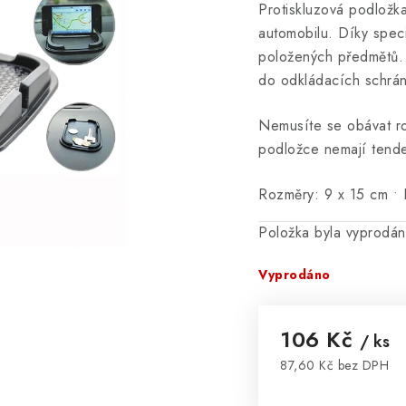
Protiskluzová podlož
automobilu. Díky spec
položených předmětů. 
do odkládacích schrá
Nemusíte se obávat ro
podložce nemají tenden
Rozměry: 9 x 15 cm • 
Položka byla vyprodá
Vyprodáno
106 Kč
/ ks
87,60 Kč bez DPH
Měrná cena: