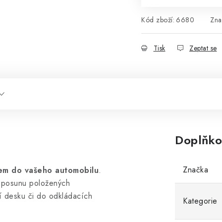
Kód zboží:
6680
Zna
Tisk
Zeptat se
Doplňko
Značka
kem do vašeho automobilu
.
í posunu položených
í desku či do odkládacích
Kategorie