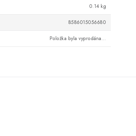
0.14 kg
8586015056680
Položka byla vyprodána…