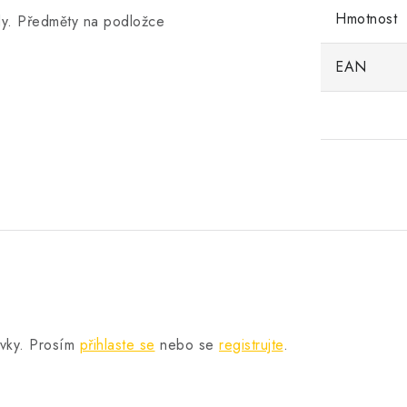
Hmotnost
dy. Předměty na podložce
EAN
.
ěvky. Prosím
přihlaste se
nebo se
registrujte
.