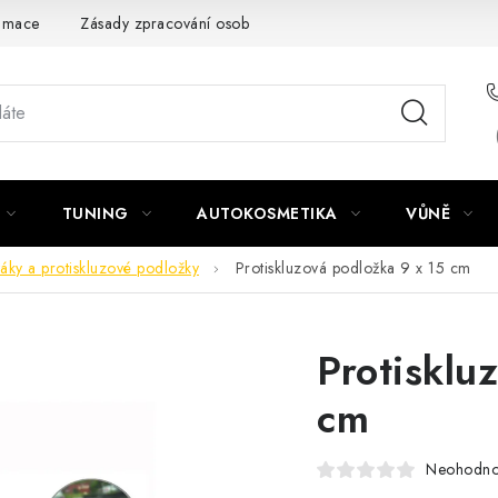
amace
Zásady zpracování osobních údajů
TUNING
AUTOKOSMETIKA
VŮNĚ
áky a protiskluzové podložky
Protiskluzová podložka 9 x 15 cm
Protisklu
cm
Neohodn