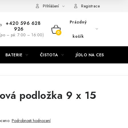
Přihlášení
Registrace
Prázdný
+420 596 628
926
NÁKUPNÍ
(po – pá: 7:00 – 16:00)
košík
KOŠÍK
BATERIE
ČISTOTA
JÍDLO NA CESTU
DO
zová podložka 9 x 15
oceno
Podrobnosti hodnocení