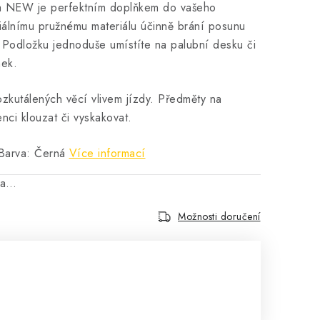
ka NEW je perfektním doplňkem do vašeho
iálnímu pružnému materiálu účinně brání posunu
Podložku jednoduše umístíte na palubní desku či
nek.
zkutálených věcí vlivem jízdy. Předměty na
ci klouzat či vyskakovat.
Barva: Černá
Více informací
na…
Možnosti doručení