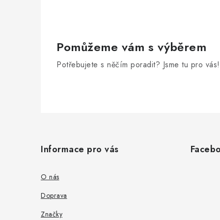
Pomůžeme vám s výběrem
Potřebujete s něčím poradit? Jsme tu pro vás!
Z
á
Informace pro vás
Faceb
p
a
O nás
t
Doprava
í
Značky