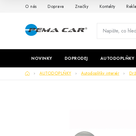
Přejít
O nás
Doprava
Značky
Kontakty
Rekl
na
obsah
NOVINKY
DOPRODEJ
AUTODOPLŇKY
Domů
AUTODOPLŇKY
Autodoplňky interiér
Drž