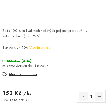
ČISTOTA
JÍDLO NA CESTU
DOMÁCNOST
Sada 100 kusů kvalitních nožových pojistek pro použití v
automobilech (max. 24V).
O nás
Doprava
Značky
Kontakty
Reklamace
Zásady zpracování osobních údajů
Typ pojistek: 10A
Více informací
(5 ks)
Skladem
11.8.2026
Možnosti doručení
153 Kč
/ ks
126,45 Kč bez DPH
Měrná cena: