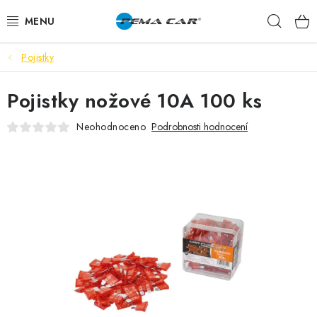
Přejít
Hleda
na
obsah
Pojistky
NOVINKY
Pojistky nožové 10A 100 ks
DOPRODEJ
Neohodnoceno
Podrobnosti hodnocení
AUTODOPLŇKY
TUNING
AUTOKOSMETIKA
VŮNĚ
BATERIE