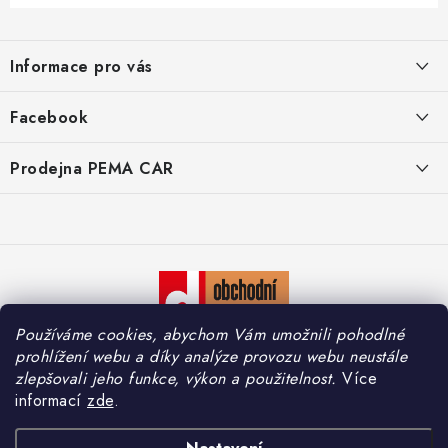
Z
á
Informace pro vás
p
a
O nás
Facebook
t
Doprava
í
Prodejna PEMA CAR
Značky
Adresa:
Kontakty
Suchardova 1687/1
702 00 Moravská Ostrava
Reklamace
Česko
Zásady zpracování osobních údajů
Otevírací hodiny:
Používáme cookies, abychom Vám umožnili pohodlné
Po – Pá: 7:30 – 16:00
So – Ne: Zavřeno
prohlížení webu a díky analýze provozu webu neustále
zlepšovali jeho funkce, výkon a použitelnost.
Více
informací
zde
.
Copyright 2026
PEMA CAR s.r.o.
. Všechna práva vyhrazena.
Upravit nastavení