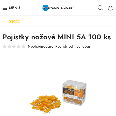
Přejít
Hleda
na
obsah
Pojistky
NOVINKY
Pojistky nožové MINI 5A 100 ks
DOPRODEJ
Neohodnoceno
Podrobnosti hodnocení
AUTODOPLŇKY
TUNING
AUTOKOSMETIKA
VŮNĚ
BATERIE