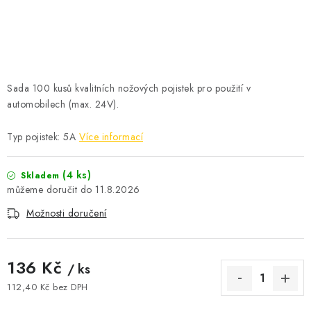
ČISTOTA
JÍDLO NA CESTU
DOMÁCNOST
Sada 100 kusů kvalitních nožových pojistek pro použití v
automobilech (max. 24V).
O nás
Doprava
Značky
Kontakty
Reklamace
Zásady zpracování osobních údajů
Typ pojistek: 5A
Více informací
(4 ks)
Skladem
11.8.2026
Možnosti doručení
136 Kč
/ ks
112,40 Kč bez DPH
Měrná cena: