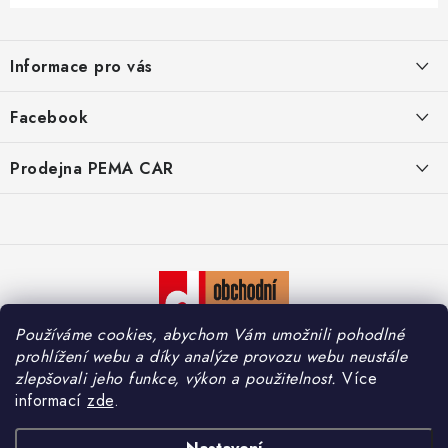
Z
á
Informace pro vás
p
a
O nás
Facebook
t
Doprava
í
Prodejna PEMA CAR
Značky
Adresa:
Kontakty
Suchardova 1687/1
702 00 Moravská Ostrava
Reklamace
Česko
Zásady zpracování osobních údajů
Otevírací hodiny:
Používáme cookies, abychom Vám umožnili pohodlné
Po – Pá: 7:30 – 16:00
So – Ne: Zavřeno
prohlížení webu a díky analýze provozu webu neustále
zlepšovali jeho funkce, výkon a použitelnost.
Více
informací
zde
.
Copyright 2026
PEMA CAR s.r.o.
. Všechna práva vyhrazena.
Upravit nastavení