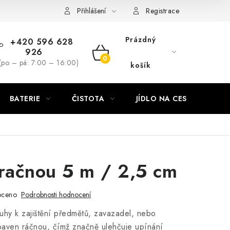
Přihlášení
Registrace
Prázdný
+420 596 628
926
NÁKUPNÍ
(po – pá: 7:00 – 16:00)
košík
KOŠÍK
BATERIE
ČISTOTA
JÍDLO NA CESTU
DO
 račnou 5 m / 2,5 cm
oceno
Podrobnosti hodnocení
uhy k zajištění předmětů, zavazadel, nebo
baven ráčnou, čímž značně ulehčuje upínání