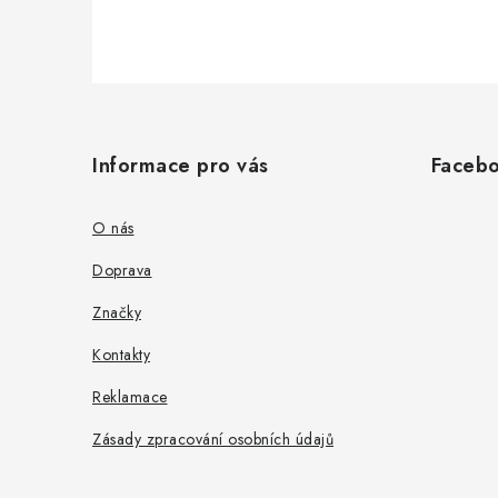
Z
á
Informace pro vás
Faceb
p
a
O nás
t
Doprava
í
Značky
Kontakty
Reklamace
Zásady zpracování osobních údajů