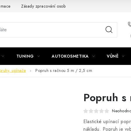
amace
Zásady zpracování osobních údajů
TUNING
AUTOKOSMETIKA
VŮNĚ
pruhy, upínače
Popruh s račnou 5 m / 2,5 cm
Popruh s
Neohodn
Elastické upínací popr
nákladu. Popruh je vy