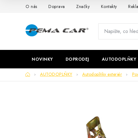
Přejít
O nás
Doprava
Značky
Kontakty
Rekl
na
obsah
NOVINKY
DOPRODEJ
AUTODOPLŇKY
Domů
AUTODOPLŇKY
Autodoplňky exteriér
Po