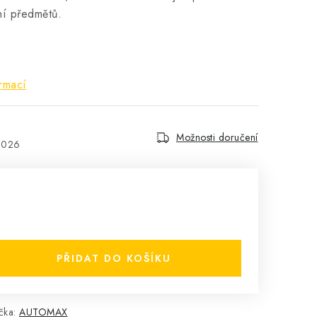
ní předmětů.
rmací
Možnosti doručení
2026
PŘIDAT DO KOŠÍKU
čka:
AUTOMAX