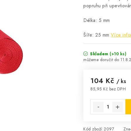
popruhu při upevňová
Délka: 5 mm
Šíře: 25 mm
Více info
Skladem
(>10 ks)
11.8.
104 Kč
/ ks
85,95 Kč bez DPH
Měrná cena:
Kód zboží:
2097
Zna