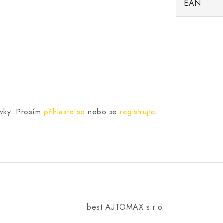
EAN
.
ěvky. Prosím
přihlaste se
nebo se
registrujte
.
best AUTOMAX s.r.o.