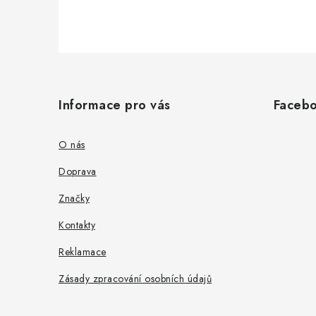
Z
á
Informace pro vás
Faceb
p
a
O nás
t
Doprava
í
Značky
Kontakty
Reklamace
Zásady zpracování osobních údajů