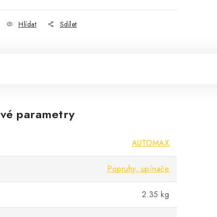
Hlídat
Sdílet
vé parametry
AUTOMAX
Popruhy, upínače
2.35 kg