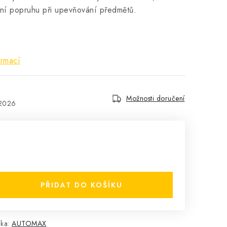
ní popruhu při upevňování předmětů.
ormací
Možnosti doručení
.2026
PŘIDAT DO KOŠÍKU
čka:
AUTOMAX