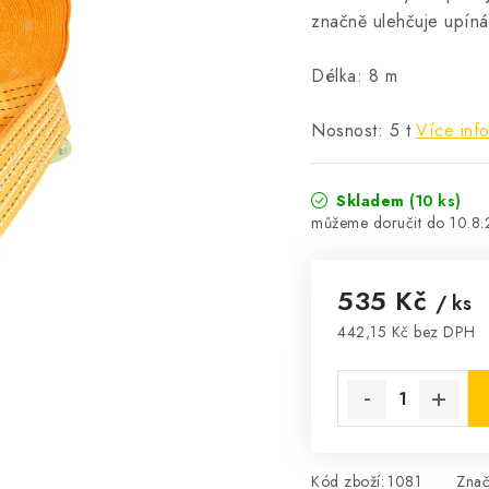
značně ulehčuje upíná
Délka: 8 m
Nosnost: 5 t
Více inf
Skladem
(10 ks)
10.8
535 Kč
/ ks
442,15 Kč bez DPH
Měrná cena:
Kód zboží:
1081
Zna