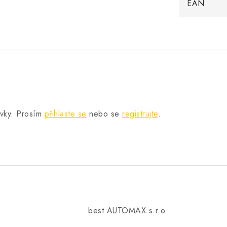
EAN
.
ěvky. Prosím
přihlaste se
nebo se
registrujte
.
best AUTOMAX s.r.o.