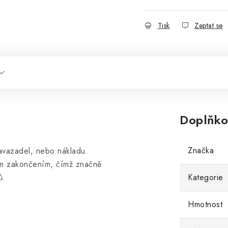
Tisk
Zeptat se
Doplňko
Značka
zavazadel, nebo nákladu.
ým zakončením, čímž značně
ů.
Kategorie
Hmotnost