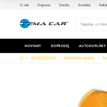
Přejít
O nás
Doprava
Značky
Kontakty
Rekl
na
obsah
NOVINKY
DOPRODEJ
AUTODOPLŇKY
Domů
AUTODOPLŇKY
Autodoplňky exteriér
Po