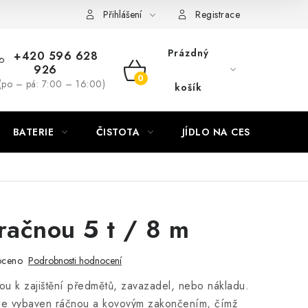
Přihlášení
Registrace
Prázdný
+420 596 628
926
NÁKUPNÍ
(po – pá: 7:00 – 16:00)
košík
KOŠÍK
BATERIE
ČISTOTA
JÍDLO NA CESTU
DO
račnou 5 t / 8 m
oceno
Podrobnosti hodnocení
ou k zajištění předmětů, zavazadel, nebo nákladu.
 je vybaven ráčnou a kovovým zakončením, čímž