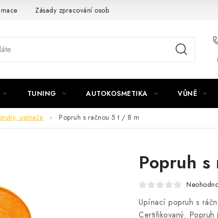
amace
Zásady zpracování osobních údajů
TUNING
AUTOKOSMETIKA
VŮNĚ
pruhy, upínače
Popruh s račnou 5 t / 8 m
Popruh s 
Neohodn
Upínací popruh s ráčn
Certifikovaný. Popruh