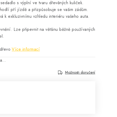
sedadlo s výplní ve tvaru dřevěných kuliček.
hodlí pří jízdě a přizpůsobuje se vašim zádům.
á k exkluzivnímu vzhledu interiéru vašeho auta.
evnění. Lze připevnit na většinu běžně používaných
l.
 dřevo
Více informací
na…
Možnosti doručení