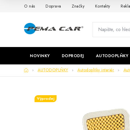
Přejít
O nás
Doprava
Značky
Kontakty
Rekl
na
obsah
NOVINKY
DOPRODEJ
AUTODOPLŇKY
Domů
AUTODOPLŇKY
Autodoplňky interiér
Aut
Výprodej