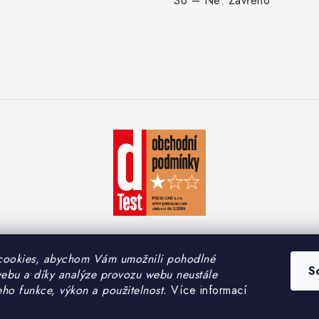
So – Ne: Zavřeno
cookies, abychom Vám umožnili pohodlné
S
webu a díky analýze provozu webu neustále
yright 2026
PEMA CAR s.r.o.
. Všechna práva vyhrazena.
Upravit nastavení coo
eho funkce, výkon a použitelnost.
Více informací
Vytvořil Shoptet