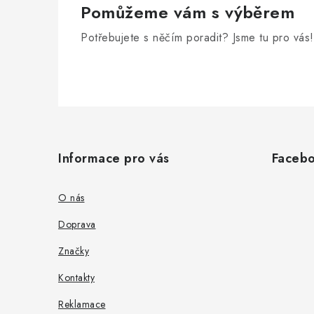
Pomůžeme vám s výběrem
Potřebujete s něčím poradit? Jsme tu pro vás!
Z
á
Informace pro vás
Faceb
p
a
O nás
t
Doprava
í
Značky
Kontakty
Reklamace