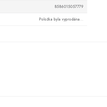
8586015057779
Položka byla vyprodána…