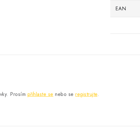
EAN
.
ěvky. Prosím
přihlaste se
nebo se
registrujte
.