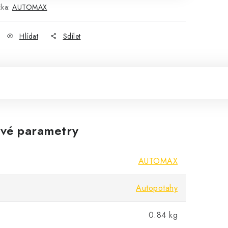
čka:
AUTOMAX
Hlídat
Sdílet
vé parametry
AUTOMAX
Autopotahy
0.84 kg