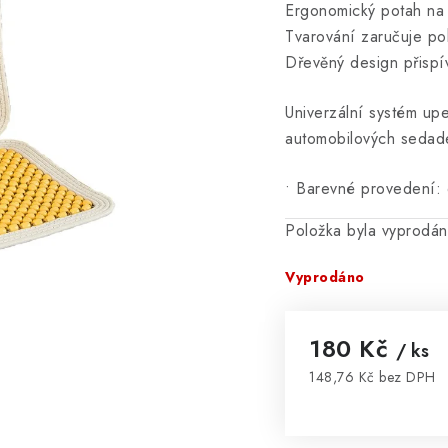
Ergonomický potah na 
Tvarování zaručuje po
Dřevěný design přispív
Univerzální systém up
automobilových sedade
• Barevné provedení:
Položka byla vyprodá
Vyprodáno
180 Kč
/ ks
148,76 Kč bez DPH
Měrná cena: