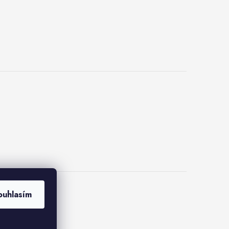
ouhlasím
kies