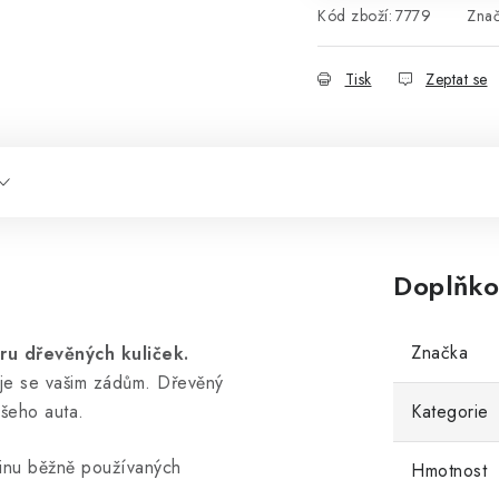
Kód zboží:
7779
Zna
Tisk
Zeptat se
Doplňko
Značka
ru dřevěných kuliček.
uje se vašim zádům. Dřevěný
ašeho auta.
Kategorie
šinu běžně používaných
Hmotnost