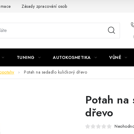
amace
Zásady zpracování osobních údajů
TUNING
AUTOKOSMETIKA
VŮNĚ
opotahy
Potah na sedadlo kuličkový dřevo
Potah na 
dřevo
Neohodn