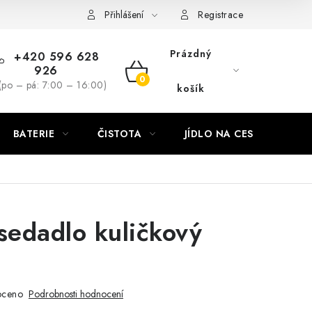
Přihlášení
Registrace
Prázdný
+420 596 628
926
NÁKUPNÍ
(po – pá: 7:00 – 16:00)
košík
KOŠÍK
BATERIE
ČISTOTA
JÍDLO NA CESTU
DO
sedadlo kuličkový
oceno
Podrobnosti hodnocení