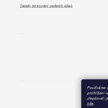
Zásady zpracování osobních údajů
Používáme 
prohlížení 
Cop
zlepšovali j
zde
.