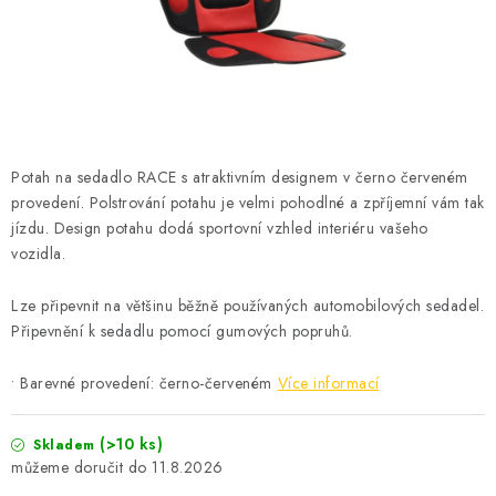
ČISTOTA
JÍDLO NA CESTU
DOMÁCNOST
Potah na sedadlo RACE s atraktivním designem v černo červeném
O nás
Doprava
Značky
Kontakty
Reklamace
provedení. Polstrování potahu je velmi pohodlné a zpříjemní vám tak
Zásady zpracování osobních údajů
jízdu. Design potahu dodá sportovní vzhled interiéru vašeho
vozidla.
Lze připevnit na většinu běžně používaných automobilových sedadel.
Připevnění k sedadlu pomocí gumových popruhů.
• Barevné provedení: černo-červeném
Více informací
(>10 ks)
Skladem
11.8.2026