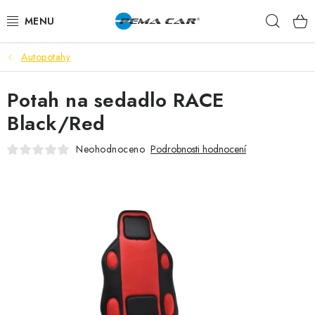
Přejít
Hleda
na
obsah
Autopotahy
NOVINKY
Potah na sedadlo RACE
DOPRODEJ
Black/Red
AUTODOPLŇKY
Neohodnoceno
Podrobnosti hodnocení
TUNING
AUTOKOSMETIKA
VŮNĚ
BATERIE