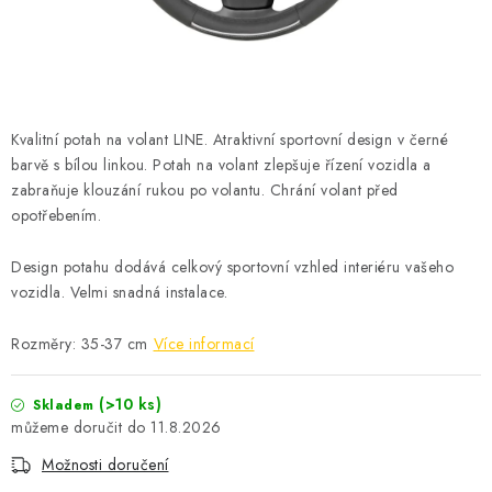
ČISTOTA
JÍDLO NA CESTU
DOMÁCNOST
Kvalitní potah na volant LINE. Atraktivní sportovní design v černé
barvě s bílou linkou. Potah na volant zlepšuje řízení vozidla a
O nás
Doprava
Značky
Kontakty
Reklamace
zabraňuje klouzání rukou po volantu. Chrání volant před
Zásady zpracování osobních údajů
opotřebením.
Design potahu dodává celkový sportovní vzhled interiéru vašeho
vozidla. Velmi snadná instalace.
Rozměry: 35-37 cm
Více informací
(>10 ks)
Skladem
11.8.2026
Možnosti doručení