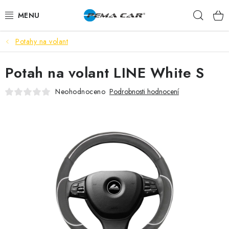
Přejít
Hleda
na
obsah
Potahy na volant
NOVINKY
Potah na volant LINE White S
DOPRODEJ
Neohodnoceno
Podrobnosti hodnocení
AUTODOPLŇKY
TUNING
AUTOKOSMETIKA
VŮNĚ
BATERIE