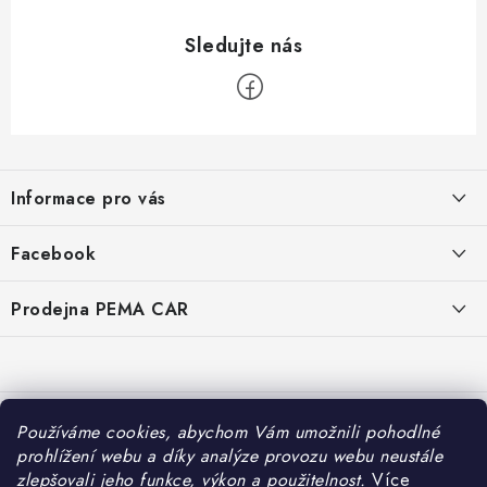
Z
á
Informace pro vás
p
a
O nás
Facebook
t
Doprava
í
Prodejna PEMA CAR
Značky
Adresa:
Kontakty
Suchardova 1687/1
702 00 Moravská Ostrava
Reklamace
Česko
Používáme cookies, abychom Vám umožnili pohodlné
Zásady zpracování osobních údajů
prohlížení webu a díky analýze provozu webu neustále
Otevírací hodiny:
zlepšovali jeho funkce, výkon a použitelnost.
Více