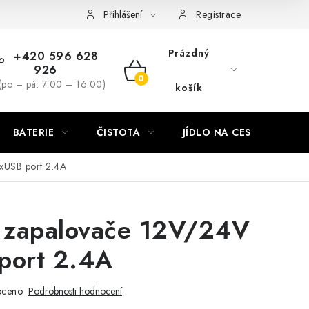
Přihlášení
Registrace
Prázdný
+420 596 628
926
NÁKUPNÍ
(po – pá: 7:00 – 16:00)
košík
KOŠÍK
BATERIE
ČISTOTA
JÍDLO NA CESTU
DO
xUSB port 2.4A
a zapalovače 12V/24V
port 2.4A
oceno
Podrobnosti hodnocení