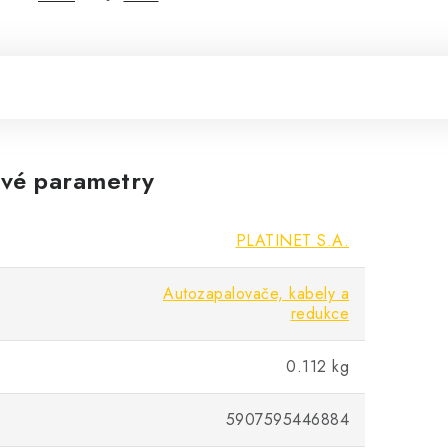
vé parametry
PLATINET S.A.
Autozapalovače, kabely a
redukce
0.112 kg
5907595446884