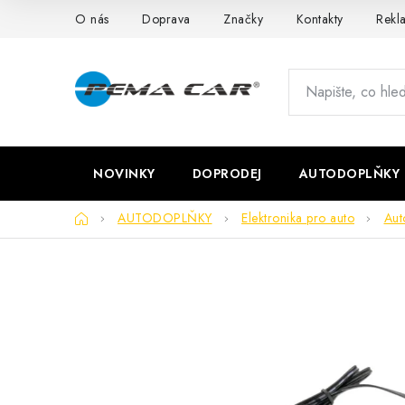
Přejít
O nás
Doprava
Značky
Kontakty
Rekl
na
obsah
NOVINKY
DOPRODEJ
AUTODOPLŇKY
Domů
AUTODOPLŇKY
Elektronika pro auto
Aut