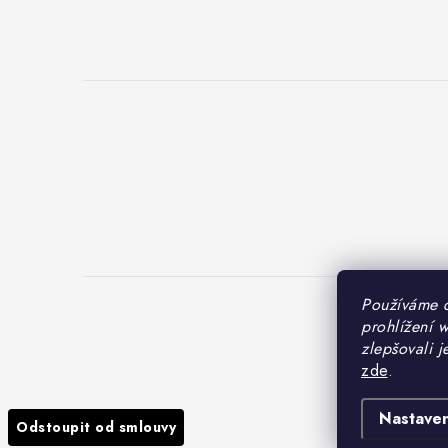
Používáme 
prohlížení 
Cop
zlepšovali j
zde
.
Nastaven
Odstoupit od smlouvy