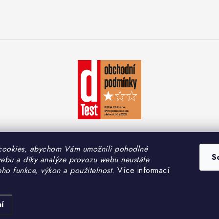
cookies, abychom Vám umožnili pohodlné
S
webu a díky analýze provozu webu neustále
yright 2026
PEMA CAR s.r.o.
. Všechna práva vyhrazena.
Upravit nastavení coo
eho funkce, výkon a použitelnost.
Více informací
Vytvořil Shoptet
í