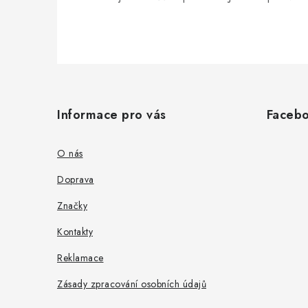
Z
á
Informace pro vás
Faceb
p
a
O nás
t
Doprava
í
Značky
Kontakty
Reklamace
Zásady zpracování osobních údajů