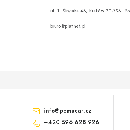
ul. T. Śliwiaka 48, Kraków 30-798, Po
biuro@platinet.pl
info
@
pemacar.cz
+420 596 628 926