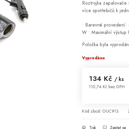
Roztrojka zapalovače 
více spotřebičů k jed
• Barevné provedení: 
W • Maximální výstup 
Položka byla vyprodá
Vyprodáno
134 Kč
/ ks
110,74 Kč bez DPH
Měrná cena:
Kód zboží:
OUC913
Tisk
Zeptat se