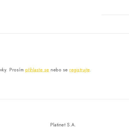
.
ěvky. Prosím
přihlaste se
nebo se
registrujte
.
Platinet S.A.