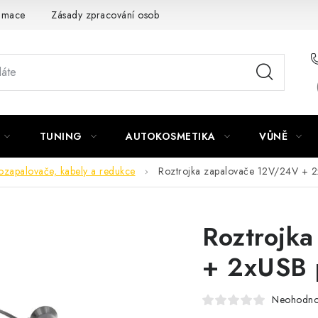
amace
Zásady zpracování osobních údajů
TUNING
AUTOKOSMETIKA
VŮNĚ
ozapalovače, kabely a redukce
Roztrojka zapalovače 12V/24V + 2
Roztrojk
+ 2xUSB 
Neohodn