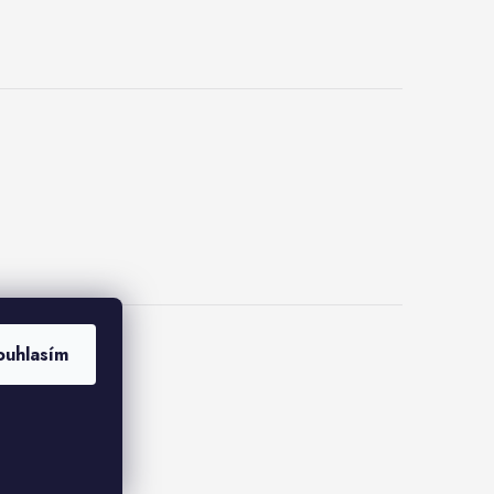
ouhlasím
kies