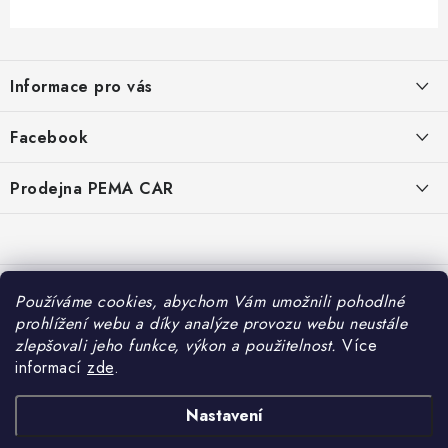
Z
á
Informace pro vás
p
a
O nás
Facebook
t
Doprava
í
Prodejna PEMA CAR
Značky
Adresa:
Kontakty
Suchardova 1687/1
702 00 Moravská Ostrava
Reklamace
Česko
Používáme cookies, abychom Vám umožnili pohodlné
Zásady zpracování osobních údajů
prohlížení webu a díky analýze provozu webu neustále
Otevírací hodiny:
zlepšovali jeho funkce, výkon a použitelnost.
Více
Po – Pá: 7:30 – 16:00
informací
zde
.
So – Ne: Zavřeno
Nastavení