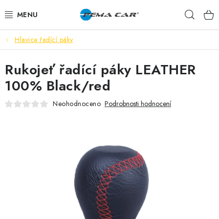
Přejít
Hleda
na
obsah
Hlavice řadící páky
NOVINKY
Rukojeť řadící páky LEATHER
DOPRODEJ
100% Black/red
AUTODOPLŇKY
Neohodnoceno
Podrobnosti hodnocení
TUNING
AUTOKOSMETIKA
VŮNĚ
BATERIE