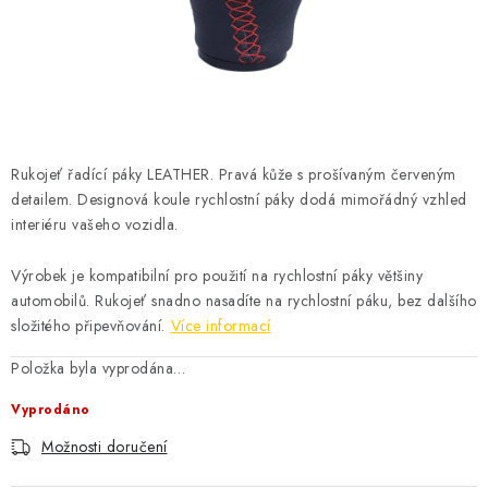
ČISTOTA
JÍDLO NA CESTU
DOMÁCNOST
Rukojeť řadící páky LEATHER. Pravá kůže s prošívaným červeným
O nás
Doprava
Značky
Kontakty
Reklamace
detailem. Designová koule rychlostní páky dodá mimořádný vzhled
Zásady zpracování osobních údajů
interiéru vašeho vozidla.
Výrobek je kompatibilní pro použití na rychlostní páky většiny
automobilů. Rukojeť snadno nasadíte na rychlostní páku, bez dalšího
složitého připevňování.
Více informací
Položka byla vyprodána…
Vyprodáno
Možnosti doručení