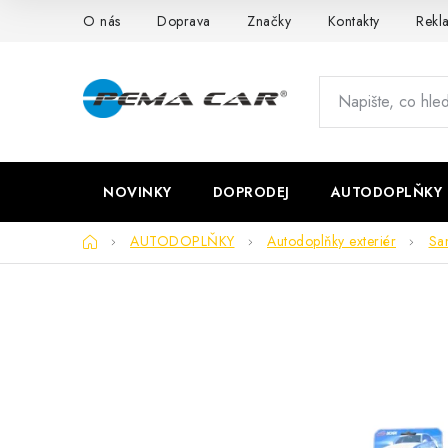
Přejít
O nás
Doprava
Značky
Kontakty
Rekl
na
obsah
NOVINKY
DOPRODEJ
AUTODOPLŇKY
Domů
AUTODOPLŇKY
Autodoplňky exteriér
Sa