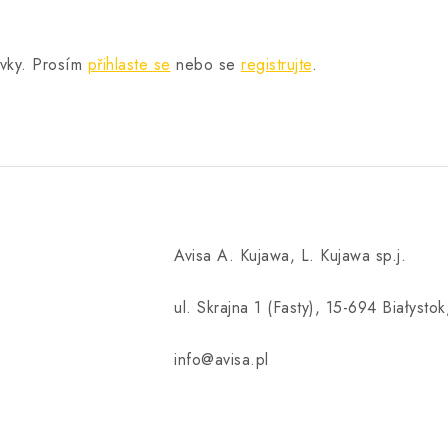
.
ěvky. Prosím
přihlaste se
nebo se
registrujte
.
Avisa A. Kujawa, L. Kujawa sp.j.
ul. Skrajna 1 (Fasty), 15-694 Białysto
info@avisa.pl