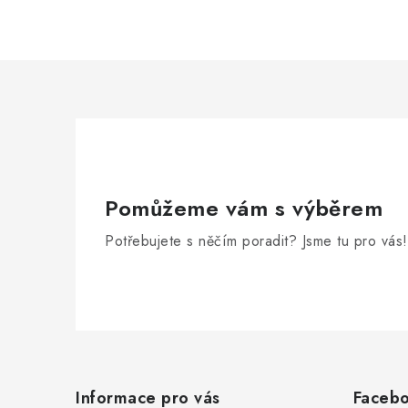
Pomůžeme vám s výběrem
Potřebujete s něčím poradit? Jsme tu pro vás!
Z
á
Informace pro vás
Faceb