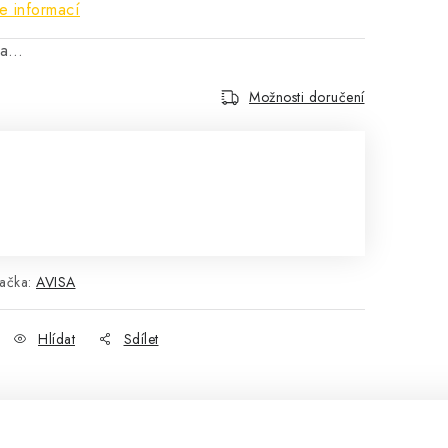
e informací
na…
Možnosti doručení
ačka:
AVISA
Hlídat
Sdílet