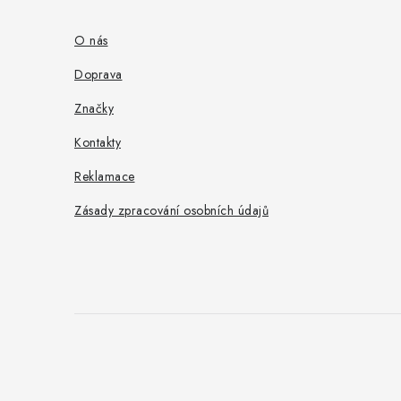
p
a
O nás
t
Doprava
í
Značky
Kontakty
Reklamace
Zásady zpracování osobních údajů