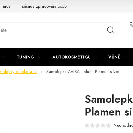
amace
Zásady zpracování osobních údajů
TUNING
AUTOKOSMETIKA
VŮNĚ
molepky a dekorace
Samolepka AVISA - alum. Plamen silver
Samolepk
Plamen si
Neohodn