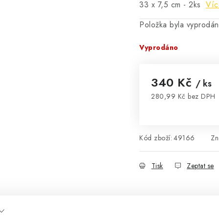
33 x 7,5 cm - 2ks
Víc
Položka byla vyprodá
Vyprodáno
340 Kč
/ ks
280,99 Kč bez DPH
Měrná cena:
Kód zboží:
49166
Zn
Tisk
Zeptat se