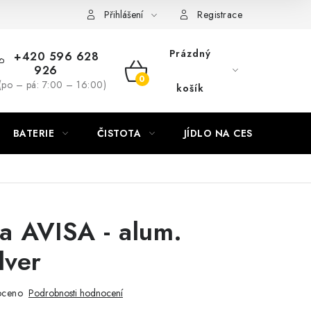
Přihlášení
Registrace
Prázdný
+420 596 628
926
NÁKUPNÍ
(po – pá: 7:00 – 16:00)
košík
KOŠÍK
BATERIE
ČISTOTA
JÍDLO NA CESTU
DO
a AVISA - alum.
lver
oceno
Podrobnosti hodnocení