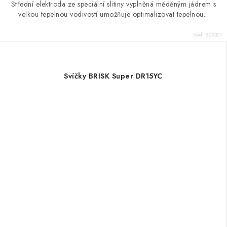
Střední elektroda ze speciální slitiny vyplněná měděným jádrem s
velkou tepelnou vodivostí umožňuje optimalizovat tepelnou...
Kód:
303301
Svíčky BRISK Super DR15YC