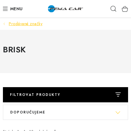
Přejít
Hleda
na
obsah
Prodávané značky
NOVINKY
DOPRODEJ
BRISK
AUTODOPLŇKY
TUNING
AUTOKOSMETIKA
FILTROVAT PRODUKTY
VŮNĚ
V
Ř
DOPORUČUJEME
ý
a
BATERIE
p
z