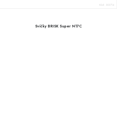
Kód:
303714
Svíčky BRISK Super N17C