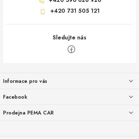
v
k
+420 731 505 121
y
v
ý
p
i
s
u
Z
á
Informace pro vás
p
a
O nás
Facebook
t
Doprava
í
Prodejna PEMA CAR
Značky
Adresa:
Kontakty
Suchardova 1687/1
702 00 Moravská Ostrava