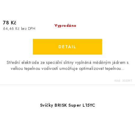
78 Kč
Vyprodáno
64,46 Kč bez DPH
Střední elektroda ze speciální slitiny vyplněná měděným jádrem s
velkou tepelnou vodivostí umožňuje optimalizovat tepelnou...
Kód:
303097
Svíčky BRISK Super L15YC