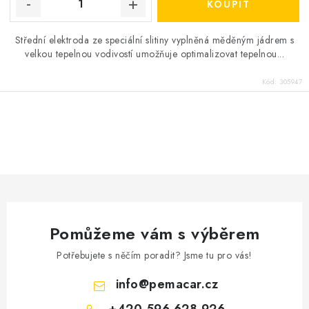
Střední elektroda ze speciální slitiny vyplněná měděným jádrem s
velkou tepelnou vodivostí umožňuje optimalizovat tepelnou...
Kód:
305947
O
v
l
á
d
a
Pomůžeme vám s výběrem
c
í
Potřebujete s něčím poradit? Jsme tu pro vás!
p
info
@
pemacar.cz
r
+420 596 628 926