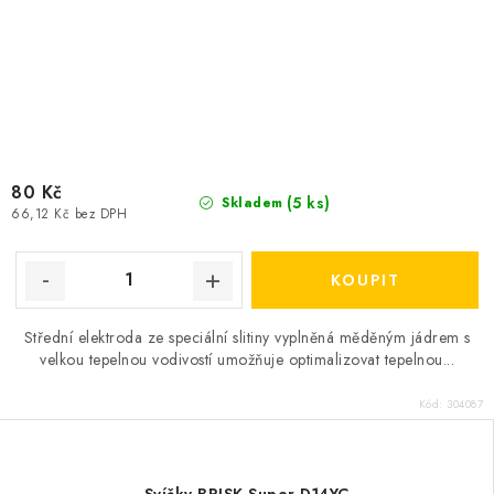
80 Kč
(5 ks)
Skladem
66,12 Kč bez DPH
Střední elektroda ze speciální slitiny vyplněná měděným jádrem s
velkou tepelnou vodivostí umožňuje optimalizovat tepelnou...
Kód:
304087
Svíčky BRISK Super D14YC